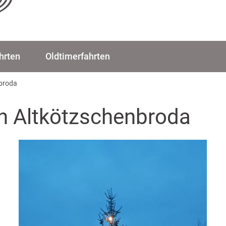
hrten
Oldtimerfahrten
nbroda
in Altkötzschenbroda